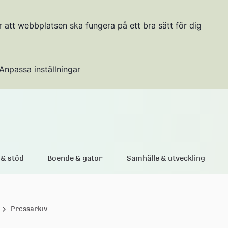
r att webbplatsen ska fungera på ett bra sätt för dig
Anpassa inställningar
Gå till innehållet
& stöd
Boende & gator
Samhälle & utveckling
Pressarkiv