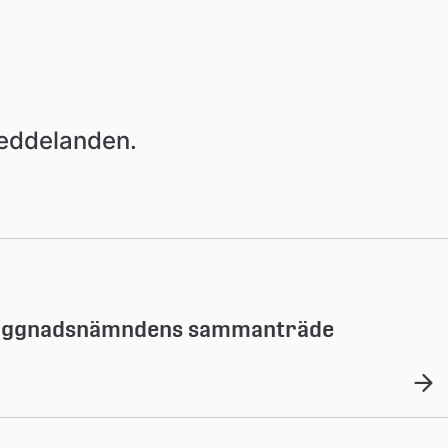
meddelanden.
 byggnadsnämndens sammanträde