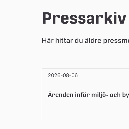
e
Pressarkiv
å
Här hittar du äldre press
k
o
2026-08-06
m
Ärenden inför miljö- och
m
u