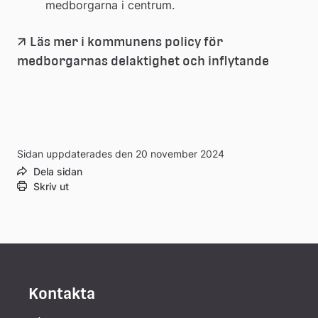
medborgarna i centrum.
Läs mer i kommunens policy för 
(pdf, 1.3
Länk
medborgarnas delaktighet och inflytande
till
ett
Sidan uppdaterades den 20 november 2024
dokume
Dela sidan
Skriv ut
Kontakta