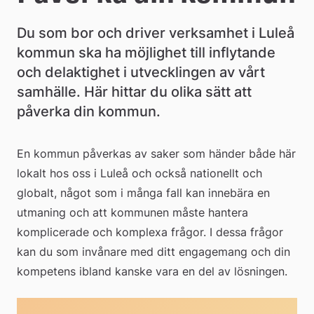
e
å
Du som bor och driver verksamhet i Luleå 
kommun ska ha möjlighet till inflytande 
k
och delaktighet i utvecklingen av vårt 
o
samhälle. Här hittar du olika sätt att 
m
påverka din kommun.
m
En kommun påverkas av saker som händer både här 
u
lokalt hos oss i Luleå och också nationellt och 
n
globalt, något som i många fall kan innebära en 
utmaning och att kommunen måste hantera 
komplicerade och komplexa frågor. I dessa frågor 
kan du som invånare med ditt engagemang och din 
kompetens ibland kanske vara en del av lösningen.