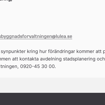
sbyggnadsforvaltningen@lulea.se
r synpunkter kring hur förändringar kommer att p
men att kontakta avdelning stadsplanering och in
ltningen, 0920-45 30 00.