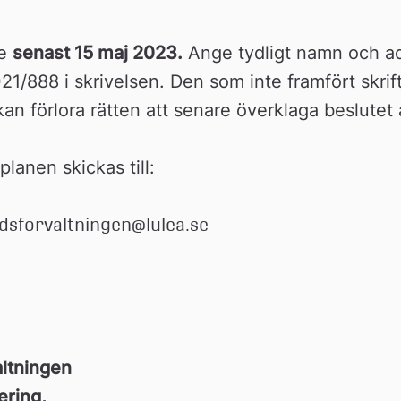
e 
senast 15 maj 2023.
 Ange tydligt namn och ad
/888 i skrivelsen. Den som inte framfört skrift
an förlora rätten att senare överklaga beslutet 
lanen skickas till:
sforvaltningen@lulea.se
ltningen
ring, 