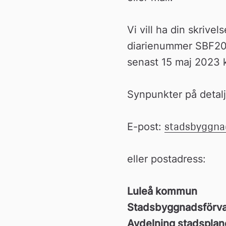
Vi vill ha din skrivels
diarienummer SBF2021
senast 15 maj 2023 k
Synpunkter på detaljp
E-post: 
stadsbyggnad
eller postadress:
Luleå kommun
Stadsbyggnadsförva
Avdelning stadsplane