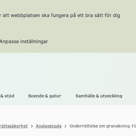
r att webbplatsen ska fungera på ett bra sätt för dig
Anpassa inställningar
Gå till innehållet
& stöd
Boende & gator
Samhälle & utveckling
rättssäkerhet
Anslagstavla
Underrättelse om granskning: Förs