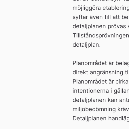
n
möjliggöra etablerin
syftar även till att 
detaljplanen prövas 
Tillståndsprövningen
detaljplan.
Planområdet är beläg
direkt angränsning ti
Planområdet är cirka
intentionerna i gäll
detaljplanen kan ant
miljöbedömning krävs
Detaljplanen handläg