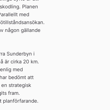
skodling. Planen 
arallellt med 
ötillståndsansökan. 
av någon gällande 
ra Sunderbyn i 
å är cirka 20 km. 
enlig med 
har bedömt att 
en strategisk 
ts fram. 
t planförfarande.