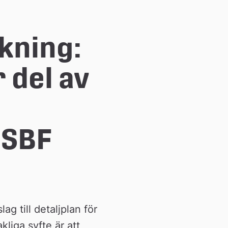
ning: 
 del av 
SBF 
 till detaljplan för 
iga syfte är att 