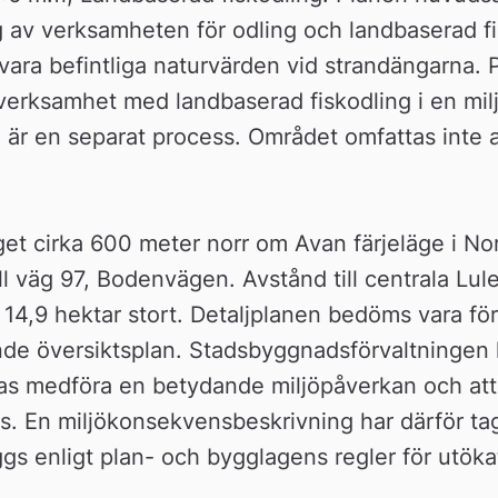
g av verksamheten för odling och landbaserad fi
bevara befintliga naturvärden vid strandängarna. P
verksamhet med landbaserad fiskodling i en milj
 är en separat process. Området omfattas inte 
et cirka 600 meter norr om Avan färjeläge i Nor
ll väg 97, Bodenvägen. Avstånd till centrala Lule
 14,9 hektar stort. Detaljplanen bedöms vara för
ande översiktsplan. Stadsbyggnadsförvaltningen 
as medföra en betydande miljöpåverkan och att 
. En miljökonsekvensbeskrivning har därför tagi
gs enligt plan- och bygglagens regler för utöka