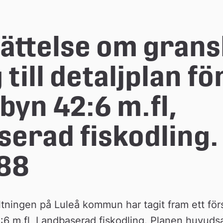
ttelse om gransk
till detaljplan för
yn 42:6 m.fl, 
erad fiskodling. 
88
ingen på Luleå kommun har tagit fram ett förslag
6 m.fl, Landbaserad fiskodling. Planen huvudsakl