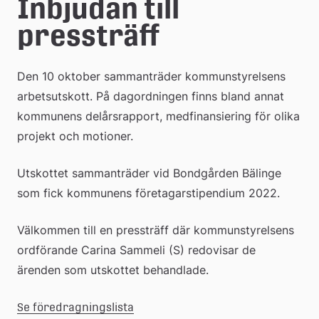
e
Inbjudan till 
å
pressträff
k
Den 10 oktober sammanträder kommunstyrelsens 
o
arbetsutskott. På dagordningen finns bland annat 
m
kommunens delårsrapport, medfinansiering för olika 
m
projekt och motioner.
u
Utskottet sammanträder vid Bondgården Bälinge 
n
som fick kommunens företagarstipendium 2022.
Välkommen till en pressträff där kommunstyrelsens 
ordförande Carina Sammeli (S) redovisar de 
ärenden som utskottet behandlade.
Se föredragningslista