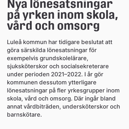
e
Nya lönesatsningar 
å
på yrken inom skola, 
k
vård och omsorg
o
Luleå kommun har tidigare beslutat att 
m
göra särskilda lönesatsningar för 
m
exempelvis grundskolelärare, 
u
sjuksköterskor och socialsekreterare 
under perioden 2021–2022. I år gör 
n
kommunen dessutom ytterligare 
lönesatsningar på fler yrkesgrupper inom 
skola, vård och omsorg. Där ingår bland 
annat vårdbiträden, undersköterskor och 
barnskötare.