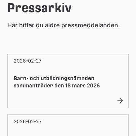
e
Pressarkiv
å
Här hittar du äldre pressmeddelanden.
k
o
m
2026-02-27
m
u
Barn- och utbildningsnämnden
n
sammanträder den 18 mars 2026
2026-02-27