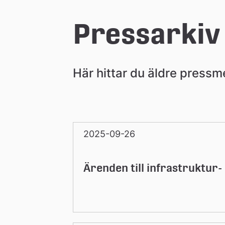
e
Pressarkiv
å
Här hittar du äldre press
k
o
2025-09-26
m
Ärenden till infrastruktur
m
u