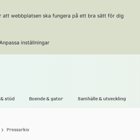
r att webbplatsen ska fungera på ett bra sätt för dig
Anpassa inställningar
Gå till innehållet
& stöd
Boende & gator
Samhälle & utveckling
Pressarkiv