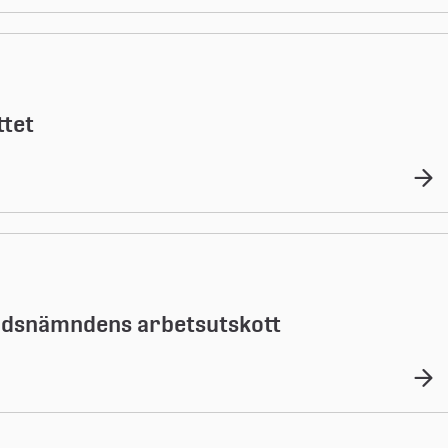
ttet
itidsnämndens arbetsutskott