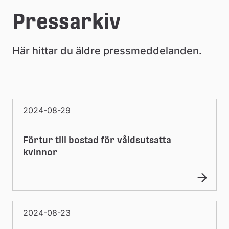
l
e
Pressarkiv
å
Här hittar du äldre pressmeddelanden.
k
o
m
2024-08-29
m
u
Förtur till bostad för våldsutsatta
n
kvinnor
2024-08-23