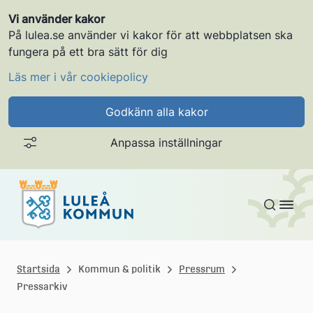
Vi använder kakor
På lulea.se använder vi kakor för att webbplatsen ska
fungera på ett bra sätt för dig
Läs mer i vår cookiepolicy
Godkänn alla kakor
Anpassa inställningar
Gå till innehållet
L
u
Startsida
Kommun & politik
Pressrum
Pressarkiv
l