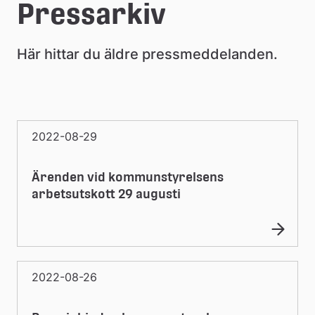
e
Pressarkiv
å
Här hittar du äldre pressmeddelanden.
k
o
m
2022-08-29
m
u
Ärenden vid kommunstyrelsens
n
arbetsutskott 29 augusti
2022-08-26